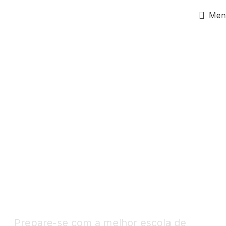
Men
Preparatório para
certificação DEFL B1 e B2
Prepare-se com a melhor escola de